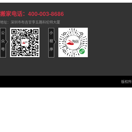
搬家电话：400-003-8686
地址：深圳市布吉甘李五路科伦特大厦
版权所