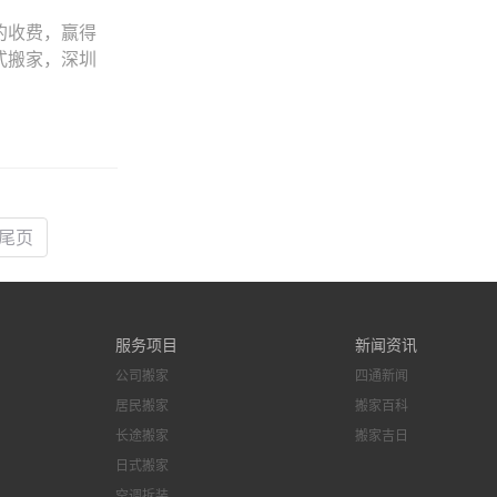
的收费，赢得
式搬家，深圳
尾页
服务项目
新闻资讯
公司搬家
四通新闻
居民搬家
搬家百科
长途搬家
搬家吉日
日式搬家
空调拆装