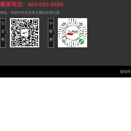
搬家电话：400-003-8686
地址：深圳市布吉甘李五路科伦特大厦
版权所